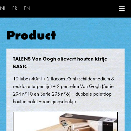
Overslaan en naar de inhoud ga
NL
FR
EN
Product
TALENS Van Gogh olieverf houten kistje
BASIC
10 tubes 40ml + 2 flacons 75ml (schildermedium &
reukloze terpentijn) + 2 penselen Van Gogh (Serie
294 n°10 en Serie 295 n°6) + dubbele paletdop +
houten palet + reinigingsdoekje