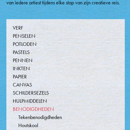
van iedere artiest tijdens elke stap van zijn creatieve reis.
Producten
VERF
PENSELEN
POTLODEN
PASTELS
PENNEN
INKTEN
PAPIER
CANVAS
SCHILDERSEZELS
HULPMIDDELEN
BENODIGDHEDEN
Tekenbenodigdheden
Houtskool