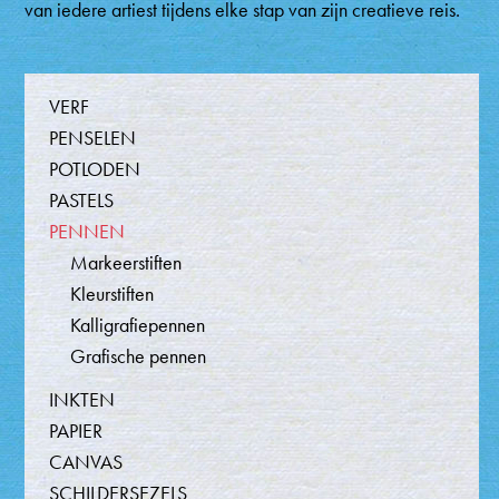
van iedere artiest tijdens elke stap van zijn creatieve reis.
Producten
VERF
PENSELEN
POTLODEN
PASTELS
PENNEN
Markeerstiften
Kleurstiften
Kalligrafiepennen
Grafische pennen
INKTEN
PAPIER
CANVAS
SCHILDERSEZELS